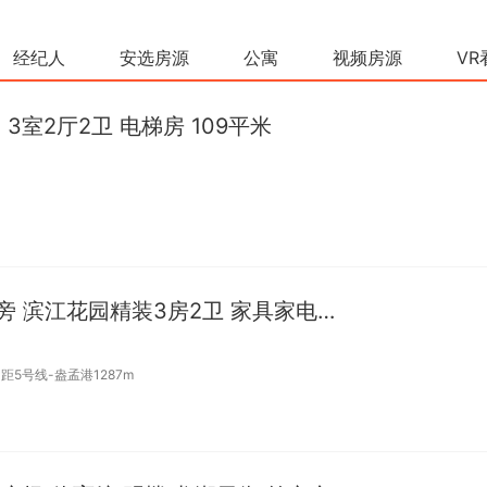
经纪人
安选房源
公寓
视频房源
VR
 3室2厅2卫 电梯房 109平米
整租 | 高新区甬江老庙旁 滨江花园精装3房2卫 家具家电齐全
距5号线-盎孟港1287m