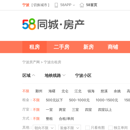
宁波
[
切换城市
]
58APP
58首页
租房
二手房
新房
商铺
宁波房产网
>
宁波出租房
区域
地铁线路
宁波小区
不限
鄞州
海曙
北仑
江北
镇海
慈溪
余姚
租金：
不限
500元以下
500-1000元
1000-1500元
15
厅室：
不限
一室
两室
三室
四室
四室以上
方式：
不限
整租
合租/单间
其他：
只看有图
独立单间
朝向不限
装修不限