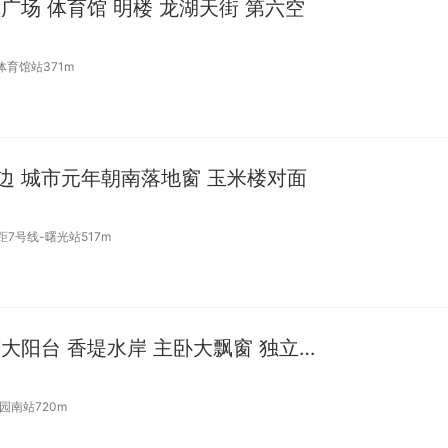
意广场 体育馆 明楼 龙湖天街 第六空
体育馆站371m
旁边 城市元年朝南落地窗 玉米楼对面
距7号线-曙光站517m
合租 | 南部商务区 朝南大阳台 香堤水岸 主卧大飘窗 独立厨
园南站720m