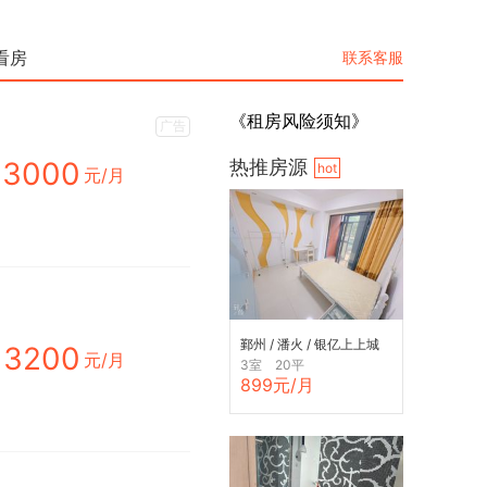
看房
联系客服
《租房风险须知》
广告
3000
热推房源
hot
元/月
鄞州 / 潘火 / 银亿上上城
3200
元/月
3室 20平
899元/月