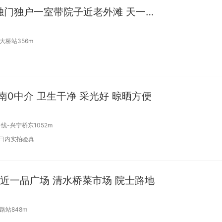
合租 | 0中介来福士旁独门独户一室带院子近老外滩 天一广场
大桥站356m
南0中介 卫生干净 采光好 晾晒方便
线-兴宁桥东1052m
7日内实拍验真
电 近一品广场 清水桥菜市场 院士路地
路站848m