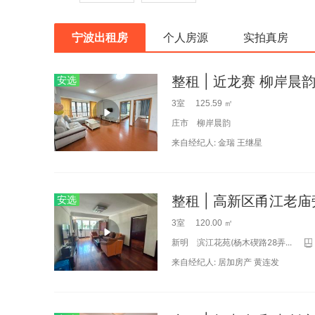
宁波出租房
个人房源
实拍真房
整租 | 近龙赛 柳岸晨韵
安选
3室 125.59 ㎡
庄市
柳岸晨韵
来自经纪人:
金瑞
王继星
安选
3室 120.00 ㎡
新明
滨江花苑(杨木碶路28弄...
来自经纪人:
居加房产
黄连发