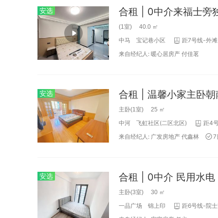
安选
(1室) 40.0 ㎡
中马
宝记巷小区
距7号线-外滩
来自经纪人:
暖心居房产
付佳茗
合租 | 温馨小家主卧朝
安选
主卧(1室) 25 ㎡
中河
飞虹社区(二区北区)
距4号
来自经纪人:
广发房地产
代鑫林
合租 | 0中介 民用水
安选
主卧(3室) 30 ㎡
一品广场
锦上印
距6号线-院士