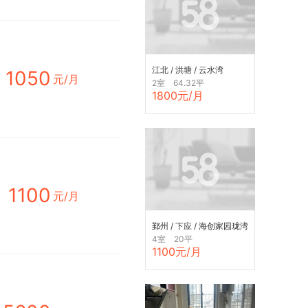
江北 / 洪塘 / 云水湾
1050
元/月
2室 64.32平
1800元/月
1100
元/月
鄞州 / 下应 / 海创家园珑湾
熙岸(1-6幢)
4室 20平
1100元/月