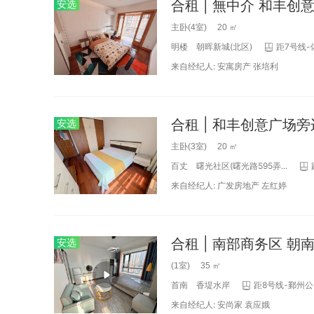
合租 | 無中介 和丰创
安选
主卧(4室) 20 ㎡
明楼
朝晖新城(北区)
距7号线-
来自经纪人:
安寓房产
张培利
合租 | 和丰创意广场
安选
主卧(3室) 20 ㎡
百丈
曙光社区(曙光路595弄...
来自经纪人:
广发房地产
左红婷
安选
(1室) 35 ㎡
首南
香堤水岸
距8号线-鄞州公
来自经纪人:
安尚家
袁应娥