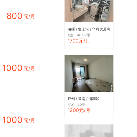
800
元/月
海曙 / 集士港 / 华府大厦商
住楼
1室 46.07平
1700元/月
1000
元/月
鄞州 / 首南 / 涌潮印
4室 20平
1200元/月
1000
元/月