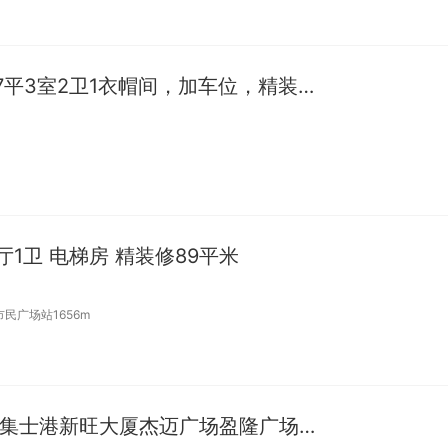
整租 | 出租金宸台，117平3室2卫1衣帽间，加车位，精装修
2厅1卫 电梯房 精装修89平米
民广场站1656m
整租 | F東出租首月5张集士港新旺大厦杰迈广场盈隆广场奥特莱