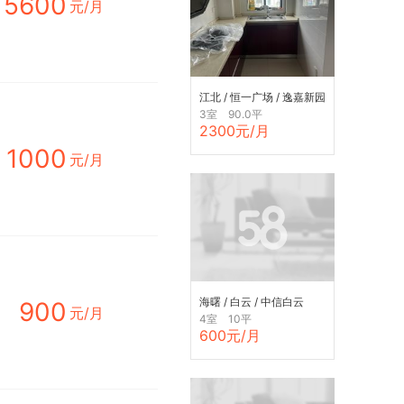
5600
元/月
江北 / 恒一广场 / 逸嘉新园
南区
3室 90.0平
2300元/月
1000
元/月
海曙 / 白云 / 中信白云
900
元/月
4室 10平
600元/月