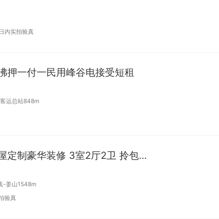
7日内实拍验真
介沸押一付一民用峰谷电接受短租
客运总站848m
整租 | 万达旁新小区全屋定制豪华装修 3室2厅2卫 拎包入住
-姜山1548m
拍验真