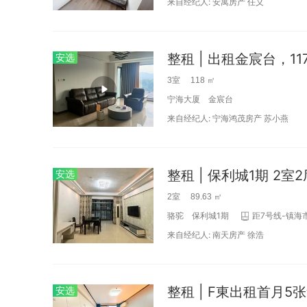
来自经纪人:
安寓房产
任义
安选
3室 118 ㎡
宁海大厦
金宸台
来自经纪人:
宁海鸿茂房产
苏小燕
整租 | 保利城1期 2室
安选
2室 89.63 ㎡
骆驼
保利城1期
距7号线-镇海市
来自经纪人:
南天房产
徐浩
安选