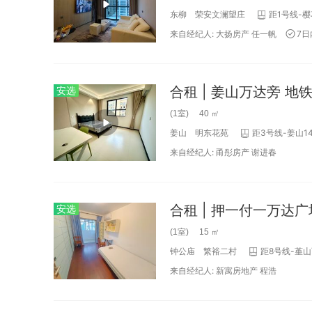
东柳
荣安文澜望庄
距1号线-樱
来自经纪人:
大扬房产
任一帆
7
安选
(1室) 40 ㎡
姜山
明东花苑
距3号线-姜山14
来自经纪人:
甬彤房产
谢进春
安选
(1室) 15 ㎡
钟公庙
繁裕二村
距8号线-堇山
来自经纪人:
新寓房地产
程浩