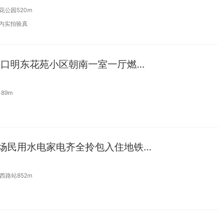
花公园520m
日内实拍验真
合租 | 姜山万达旁 地铁口明东花苑小区朝南一室一厅燃气做饭
89m
合租 | 押一付一万达广场民用水电家电齐全拎包入住地铁五号线钟
西路站852m