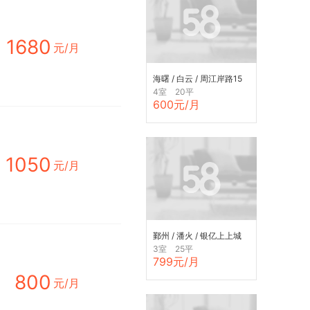
1680
元/月
海曙 / 白云 / 周江岸路15
弄小区
4室 20平
600元/月
1050
元/月
鄞州 / 潘火 / 银亿上上城
3室 25平
799元/月
800
元/月