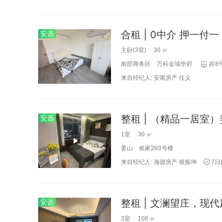
合租 | 0中介 押一付
安选
主卧(3室) 30 ㎡
南部商务区
万科金域华府
距8
来自经纪人:
安寓房产
任义
安选
1室 30 ㎡
姜山
侯家293号楼
来自经纪人:
海源房产
侯振坤
7
安选
3室 108 ㎡