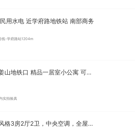
一 民用水电 近学府路地铁站 南部商务
号线-学府路站1204m
整租 | （精品一居室）姜山地铁口 精品一居室小公寓 可押一付
日内实拍验真
整租 | 文澜望庄，现代风格3房2厅2卫，中央空调，全屋地暖，