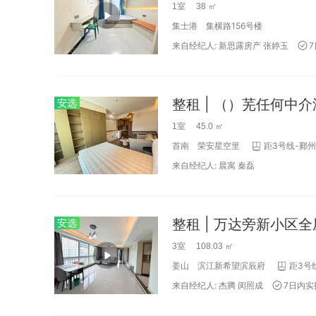
1室 38 ㎡
集士港
集横路156号楼
来自经纪人:
新思露房产
张婷玉
整租 | （）芜任何中
安选
1室 45.0 ㎡
首南
荣安星空里
距3号线-鄞州
来自经纪人:
晨寓
秦磊
安选
3室 108.03 ㎡
姜山
滨江新希望滨辰府
距3号线
来自经纪人:
杰腾
闵照成
7日内实